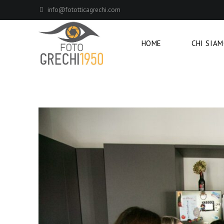
info@fototticagrechi.com
HOME
CHI SIA